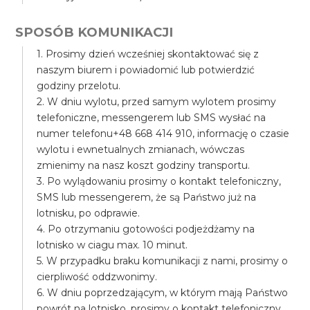
SPOSÓB KOMUNIKACJI
1. Prosimy dzień wcześniej skontaktować się z
naszym biurem i powiadomić lub potwierdzić
godziny przelotu.
2. W dniu wylotu, przed samym wylotem prosimy
telefoniczne, messengerem lub SMS wysłać na
numer telefonu+48 668 414 910, informację o czasie
wylotu i ewnetualnych zmianach, wówczas
zmienimy na nasz koszt godziny transportu.
3. Po wylądowaniu prosimy o kontakt telefoniczny,
SMS lub messengerem, że są Państwo już na
lotnisku, po odprawie.
4. Po otrzymaniu gotowości podjeżdżamy na
lotnisko w ciagu max. 10 minut.
5. W przypadku braku komunikacji z nami, prosimy o
cierpliwość oddzwonimy.
6. W dniu poprzedzającym, w którym mają Państwo
powrót na lotnisko, prosimy o kontakt telefoniczny,