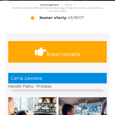
Strona główna
/
Oferta
/
Transfer z lotniska Pafos do Protaras dowolnego miejsca np. hotelu, apartamentu,
willi dla 1-3 osób
Numer oferty:
43/18107
Terminy / rezerwacja
Cena zawiera
transfer Pafos - Protaras