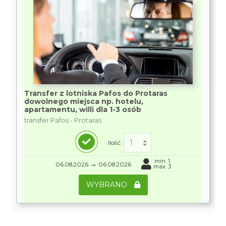
Transfer z lotniska Pafos do Protaras
dowolnego miejsca np. hotelu,
apartamentu, willi dla 1-3 osób
transfer Pafos - Protaras
Ilość:
min. 1
→
06.08.2026
06.08.2026
max. 3
WYBRANO