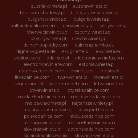
austria-winieta.pl
austriawinieta.pl
bilet-autostradowy.pl
bilety-autostradowe.pl
bulgariawienieta.pl
bulgariawinieta.pl
bulharskadalnice.com
cenawiniety.pl
cenywiniet.pl
chorwacjawinieta.pl
czechy-winieta.pl
czechywinieta.pl
czechywiniety.pl
dalnicnipoplatky.com
dalnicniznamka.eu
digital-vignette.de
e-vignette.pl
e-winieta.eu
edalnice.org
edalnice.pl
electronicavinieta.com
electroniceviniete.com
estoniawinieta.pl
estonskadalnice.com
ewinieta.pl
info365.pl
litvadalnice.com
litwa-winieta.pl
litwawinieta.pl
livignotunel.pl
livignotunnel.com
lotvawinieta.pl
lotwawinieta.pl
lotysskadalnice.com
madarskadalnice.com
moldavskadalnice.com
moldawiawinieta.pl
najtanszewiniety.pl
oplatyautostradowe.pl
pl-vignette.com
polskadalnice.com
rakouskadalnice.com
rumuniawinieta.pl
rumunskadalnice.com
sloveniawinieta.pl
slovenskadalnice.com
slovinskadalnice.com
slowacja-winieta.pl