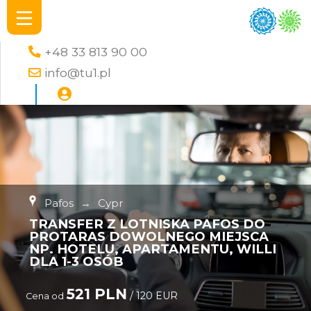
+48 33 813 90 00
info@tu1.pl
Pafos
→
Cypr
TRANSFER Z LOTNISKA PAFOS DO
PROTARAS DOWOLNEGO MIEJSCA
NP. HOTELU, APARTAMENTU, WILLI
DLA 1-3 OSÓB
521 PLN
/ 120 EUR
Cena od