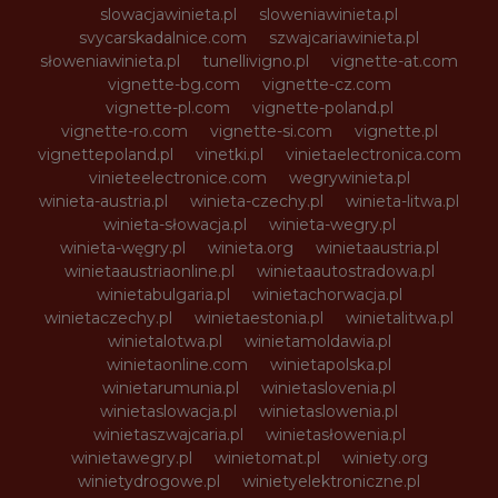
slowacjawinieta.pl
sloweniawinieta.pl
svycarskadalnice.com
szwajcariawinieta.pl
słoweniawinieta.pl
tunellivigno.pl
vignette-at.com
vignette-bg.com
vignette-cz.com
vignette-pl.com
vignette-poland.pl
vignette-ro.com
vignette-si.com
vignette.pl
vignettepoland.pl
vinetki.pl
vinietaelectronica.com
vinieteelectronice.com
wegrywinieta.pl
winieta-austria.pl
winieta-czechy.pl
winieta-litwa.pl
winieta-słowacja.pl
winieta-wegry.pl
winieta-węgry.pl
winieta.org
winietaaustria.pl
winietaaustriaonline.pl
winietaautostradowa.pl
winietabulgaria.pl
winietachorwacja.pl
winietaczechy.pl
winietaestonia.pl
winietalitwa.pl
winietalotwa.pl
winietamoldawia.pl
winietaonline.com
winietapolska.pl
winietarumunia.pl
winietaslovenia.pl
winietaslowacja.pl
winietaslowenia.pl
winietaszwajcaria.pl
winietasłowenia.pl
winietawegry.pl
winietomat.pl
winiety.org
winietydrogowe.pl
winietyelektroniczne.pl