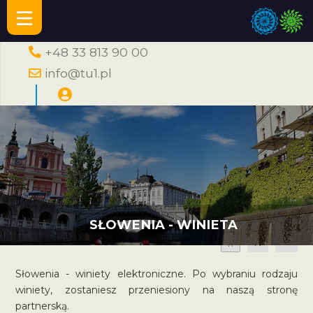
+48 33 813 90 00
info@tu1.pl
SŁOWENIA - WINIETA
A
A
A
Słowenia - winiety elektroniczne. Po wybraniu rodzaju
winiety, zostaniesz przeniesiony na naszą stronę
partnerską.