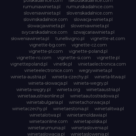
polskadalnice.com
rakouskadalnice.com
rumuniawinieta.pl
rumunskadalnice.com
sloveniawinieta.pl
slovenskadalnice.com
slovinskadalnice.com
slowacja-winieta.pl
slowacjawinieta.pl
sloweniawinieta.pl
svycarskadalnice.com
szwajcariawinieta.pl
słoweniawinieta.pl
tunellivigno.pl
vignette-at.com
vignette-bg.com
vignette-cz.com
vignette-pl.com
vignette-poland.pl
vignette-ro.com
vignette-si.com
vignette.pl
vignettepoland.pl
vinetki.pl
vinietaelectronica.com
vinieteelectronice.com
wegrywinieta.pl
winieta-austria.pl
winieta-czechy.pl
winieta-litwa.pl
winieta-słowacja.pl
winieta-wegry.pl
winieta-węgry.pl
winieta.org
winietaaustria.pl
winietaaustriaonline.pl
winietaautostradowa.pl
winietabulgaria.pl
winietachorwacja.pl
winietaczechy.pl
winietaestonia.pl
winietalitwa.pl
winietalotwa.pl
winietamoldawia.pl
winietaonline.com
winietapolska.pl
winietarumunia.pl
winietaslovenia.pl
winietaslowacja.pl
winietaslowenia.pl