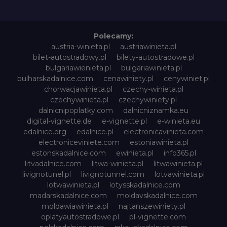
Polecamy:
austria-winieta.pl
austriawinieta.pl
bilet-autostradowy.pl
bilety-autostradowe.pl
bulgariawienieta.pl
bulgariawinieta.pl
bulharskadalnice.com
cenawiniety.pl
cenywiniet.pl
chorwacjawinieta.pl
czechy-winieta.pl
czechywinieta.pl
czechywiniety.pl
dalnicnipoplatky.com
dalnicniznamka.eu
digital-vignette.de
e-vignette.pl
e-winieta.eu
edalnice.org
edalnice.pl
electronicavinieta.com
electroniceviniete.com
estoniawinieta.pl
estonskadalnice.com
ewinieta.pl
info365.pl
litvadalnice.com
litwa-winieta.pl
litwawinieta.pl
livignotunel.pl
livignotunnel.com
lotvawinieta.pl
lotwawinieta.pl
lotysskadalnice.com
madarskadalnice.com
moldavskadalnice.com
moldawiawinieta.pl
najtanszewiniety.pl
oplatyautostradowe.pl
pl-vignette.com