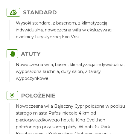
STANDARD
Wysoki standard, z basenem, z klimatyzacją
indywidualną, nowoczesna willa w eksluzywnej
dzielnicy turystycznej Exo Vrisi.
ATUTY
Nowoczesna willa, basen, klimatyzacja indywidualna,
wyposażona kuchnia, duży salon, 2 tarasy
wypoczynkowe.
POŁOŻENIE
Nowoczesna willa Bajeczny Cypr położona w pobliżu
starego miasta Pafos, niecałe 4 km od
pięciogwiazdkowego hotelu King Evelthon
położonego przy samej plaży. W pobliżu Park
Krajobrazowy z Królewskimi Grobowcami oraz