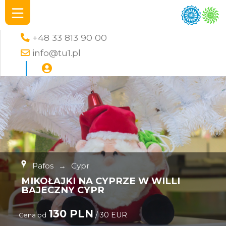
+48 33 813 90 00
info@tu1.pl
Pafos
→
Cypr
MIKOŁAJKI NA CYPRZE W WILLI
BAJECZNY CYPR
130 PLN
/ 30 EUR
Cena od