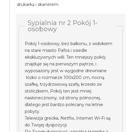
drukarką i skanerem.
Sypialnia nr 2 Pokój 1-
osobowy
Pokój 1-osobowy, bez balkonu, z widokiem
na stare miasto Pafos i osiedle
ekskluzywnych willi. Ten mniejszy pokój
znajduje się na pierwszym piętrze, i
wyposażony jest w wygodne drewniane
łóżko o rozmiarze 100x200 cm, nocną
szafkę, trzydrzwiową szafę, krzesło ze
stoliczkiem. Pokój ten jest mniej
nasłoneczniony, od strony północnej,
dlatego jest bardzo polecany na letnie
pobyty.
Telewizja grecka, Netflix, Internet Wi-Fi są
do Twojej dyspozycji.
Do Twojej dyspozycji wspólna łazienka z