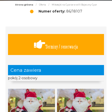
Strona główna
/
Oferta
/
Mikołajki na Cyprze w willi Bajeczny Cypr
Numer oferty:
86/18107
Terminy / rezerwacja
Cena zawiera
pokój 2-osobowy