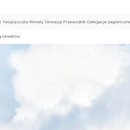
t
Twoja poczta
Winiety
Słowacja
Przewodnik
Delegacje zagraniczn
g obiektów