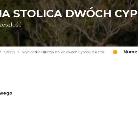
JA STOLICA DWÓCH CY
zeszłość
Numer
/
Oferta
/
Wycieczka Nikozja stolica dwóch Cyprów z Pafos
iowego