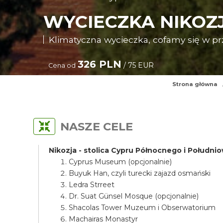
WYCIECZKA NIKOZ
Klimatyczna wycieczka, cofamy się w pr
326 PLN
/ 75 EUR
Cena od
Strona główna
NASZE CELE
Nikozja - stolica Cypru Północnego i Połudn
Cyprus Museum (opcjonalnie)
Buyuk Han, czyli turecki zajazd osmański
Ledra Strreet
Dr. Suat Günsel Mosque (opcjonalnie)
Shacolas Tower Muzeum i Obserwatorium
Machairas Monastyr