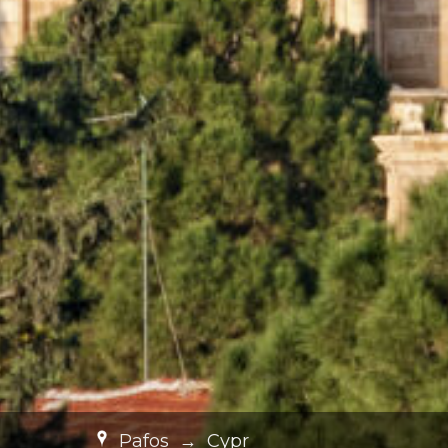
Pafos
→
Cypr