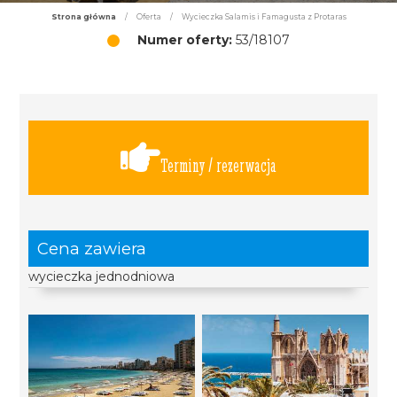
Strona główna
/
Oferta
/
Wycieczka Salamis i Famagusta z Protaras
Numer oferty:
53/18107
Terminy / rezerwacja
Cena zawiera
wycieczka jednodniowa