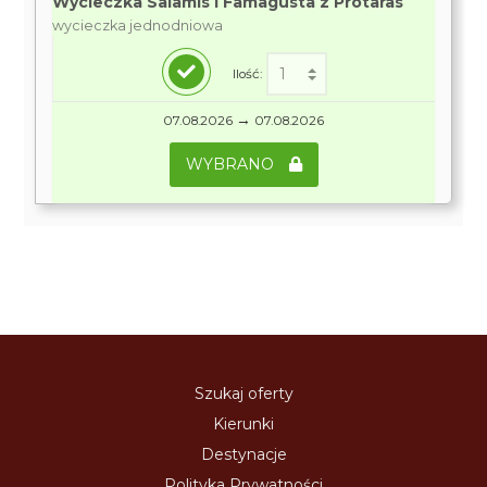
Wycieczka Salamis i Famagusta z Protaras
wycieczka jednodniowa
Ilość:
→
07.08.2026
07.08.2026
WYBRANO
Szukaj oferty
Kierunki
Destynacje
Polityka Prywatności