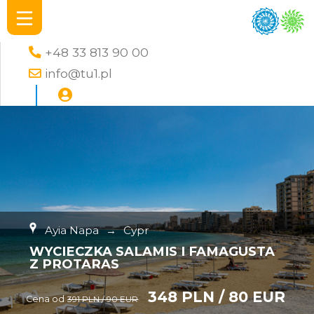
+48 33 813 90 00
info@tu1.pl
Ayia Napa
→
Cypr
WYCIECZKA SALAMIS I FAMAGUSTA
Z PROTARAS
348 PLN / 80 EUR
Cena od
391 PLN / 90 EUR