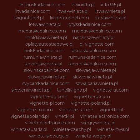
estonskadalnice.com
ewinieta.pl
info365.pl
litvadalnice.com
litwa-winieta.pl
litwawinieta.pl
livignotunel.pl
livignotunnel.com
lotvawinieta.pl
lotwawinieta.pl
lotysskadalnice.com
madarskadalnice.com
moldavskadalnice.com
moldawiawinieta.pl
najtanszewiniety.pl
oplatyautostradowe.pl
pl-vignette.com
polskadalnice.com
rakouskadalnice.com
rumuniawinieta.pl
rumunskadalnice.com
sloveniawinieta.pl
slovenskadalnice.com
slovinskadalnice.com
slowacja-winieta.pl
slowacjawinieta.pl
sloweniawinieta.pl
svycarskadalnice.com
szwajcariawinieta.pl
słoweniawinieta.pl
tunellivigno.pl
vignette-at.com
vignette-bg.com
vignette-cz.com
vignette-pl.com
vignette-poland.pl
vignette-ro.com
vignette-si.com
vignette.pl
vignettepoland.pl
vinetki.pl
vinietaelectronica.com
vinieteelectronice.com
wegrywinieta.pl
winieta-austria.pl
winieta-czechy.pl
winieta-litwa.pl
winieta-słowacja.pl
winieta-wegry.pl