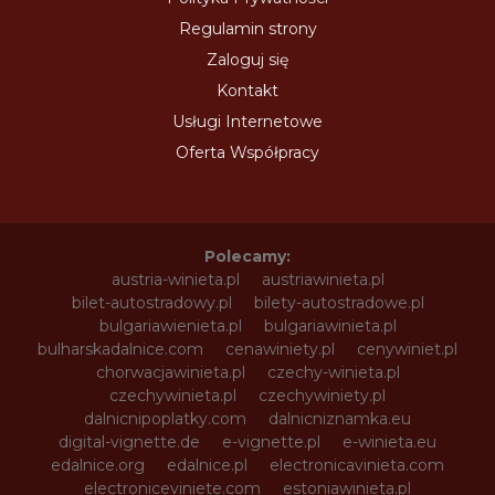
Regulamin strony
Zaloguj się
Kontakt
Usługi Internetowe
Oferta Współpracy
Polecamy:
austria-winieta.pl
austriawinieta.pl
bilet-autostradowy.pl
bilety-autostradowe.pl
bulgariawienieta.pl
bulgariawinieta.pl
bulharskadalnice.com
cenawiniety.pl
cenywiniet.pl
chorwacjawinieta.pl
czechy-winieta.pl
czechywinieta.pl
czechywiniety.pl
dalnicnipoplatky.com
dalnicniznamka.eu
digital-vignette.de
e-vignette.pl
e-winieta.eu
edalnice.org
edalnice.pl
electronicavinieta.com
electroniceviniete.com
estoniawinieta.pl