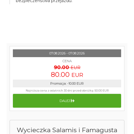
bezpieczeństwa przejazdu.
07.08.2026 - 07.08.2026
CENA
90.00
EUR
80.00
EUR
Promocja
:
-10.00
EUR
Najniższa cena z ostatnich 30 dni przed obniżką:
50.00 EUR
DALEJ
Wycieczka Salamis i Famagusta