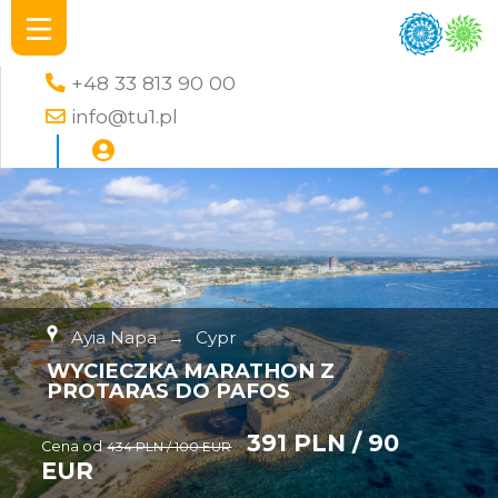
+48 33 813 90 00
info@tu1.pl
Ayia Napa
→
Cypr
WYCIECZKA MARATHON Z
PROTARAS DO PAFOS
391 PLN / 90
Cena od
434 PLN / 100 EUR
EUR