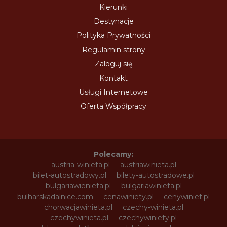
Kierunki
Destynacje
Polityka Prywatności
Regulamin strony
Zaloguj się
Kontakt
Usługi Internetowe
Oferta Współpracy
Polecamy:
austria-winieta.pl
austriawinieta.pl
bilet-autostradowy.pl
bilety-autostradowe.pl
bulgariawienieta.pl
bulgariawinieta.pl
bulharskadalnice.com
cenawiniety.pl
cenywiniet.pl
chorwacjawinieta.pl
czechy-winieta.pl
czechywinieta.pl
czechywiniety.pl