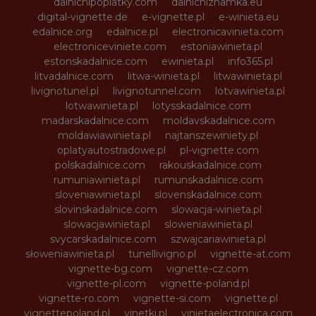
dalnicnipoplatky.com
dalnicniznamka.eu
digital-vignette.de
e-vignette.pl
e-winieta.eu
edalnice.org
edalnice.pl
electronicavinieta.com
electroniceviniete.com
estoniawinieta.pl
estonskadalnice.com
ewinieta.pl
info365.pl
litvadalnice.com
litwa-winieta.pl
litwawinieta.pl
livignotunel.pl
livignotunnel.com
lotvawinieta.pl
lotwawinieta.pl
lotysskadalnice.com
madarskadalnice.com
moldavskadalnice.com
moldawiawinieta.pl
najtanszewiniety.pl
oplatyautostradowe.pl
pl-vignette.com
polskadalnice.com
rakouskadalnice.com
rumuniawinieta.pl
rumunskadalnice.com
sloveniawinieta.pl
slovenskadalnice.com
slovinskadalnice.com
slowacja-winieta.pl
slowacjawinieta.pl
sloweniawinieta.pl
svycarskadalnice.com
szwajcariawinieta.pl
słoweniawinieta.pl
tunellivigno.pl
vignette-at.com
vignette-bg.com
vignette-cz.com
vignette-pl.com
vignette-poland.pl
vignette-ro.com
vignette-si.com
vignette.pl
vignettepoland.pl
vinetki.pl
vinietaelectronica.com