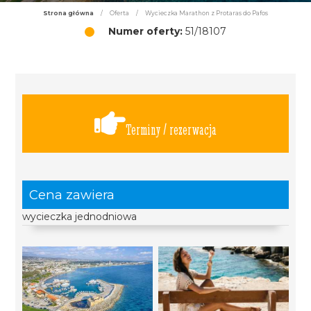
Strona główna
/
Oferta
/
Wycieczka Marathon z Protaras do Pafos
Numer oferty:
51/18107
Terminy / rezerwacja
Cena zawiera
wycieczka jednodniowa