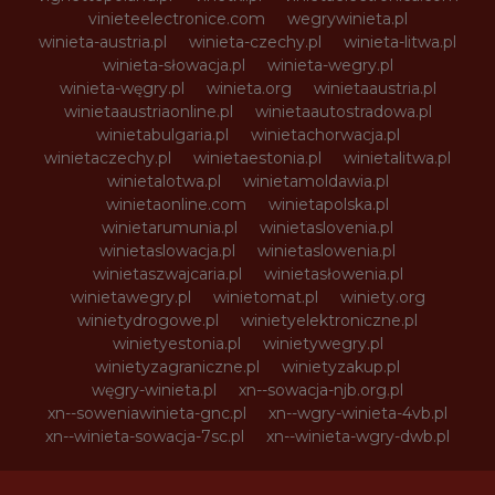
vinieteelectronice.com
wegrywinieta.pl
winieta-austria.pl
winieta-czechy.pl
winieta-litwa.pl
winieta-słowacja.pl
winieta-wegry.pl
winieta-węgry.pl
winieta.org
winietaaustria.pl
winietaaustriaonline.pl
winietaautostradowa.pl
winietabulgaria.pl
winietachorwacja.pl
winietaczechy.pl
winietaestonia.pl
winietalitwa.pl
winietalotwa.pl
winietamoldawia.pl
winietaonline.com
winietapolska.pl
winietarumunia.pl
winietaslovenia.pl
winietaslowacja.pl
winietaslowenia.pl
winietaszwajcaria.pl
winietasłowenia.pl
winietawegry.pl
winietomat.pl
winiety.org
winietydrogowe.pl
winietyelektroniczne.pl
winietyestonia.pl
winietywegry.pl
winietyzagraniczne.pl
winietyzakup.pl
węgry-winieta.pl
xn--sowacja-njb.org.pl
xn--soweniawinieta-gnc.pl
xn--wgry-winieta-4vb.pl
xn--winieta-sowacja-7sc.pl
xn--winieta-wgry-dwb.pl