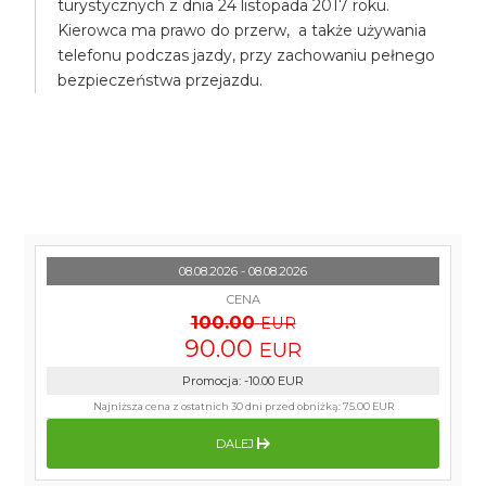
turystycznych z dnia 24 listopada 2017 roku.
Kierowca ma prawo do przerw, a także używania
telefonu podczas jazdy, przy zachowaniu pełnego
bezpieczeństwa przejazdu.
08.08.2026 - 08.08.2026
CENA
100.00
EUR
90.00
EUR
Promocja
:
-10.00
EUR
Najniższa cena z ostatnich 30 dni przed obniżką:
75.00 EUR
DALEJ