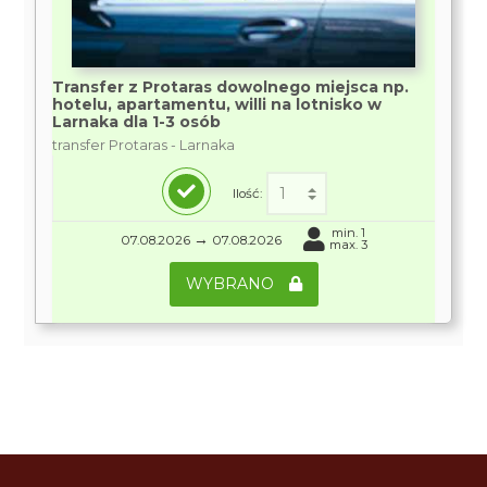
Transfer z Protaras dowolnego miejsca np.
hotelu, apartamentu, willi na lotnisko w
Larnaka dla 1-3 osób
transfer Protaras - Larnaka
Ilość:
min. 1
→
07.08.2026
07.08.2026
max. 3
WYBRANO