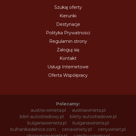
Szukaj oferty
Kierunki
Destynacje
Polityka Prywatności
Regulamin strony
Zaloguj się
Kontakt
Usługi Internetowe
Oferta Współpracy
Polecamy:
austria-winieta.pl
austriawinieta.pl
bilet-autostradowy.pl
bilety-autostradowe.pl
bulgariawienieta.pl
bulgariawinieta.pl
bulharskadalnice.com
cenawiniety.pl
cenywiniet.pl
chorwacjawinieta.pl
czechy-winieta.pl