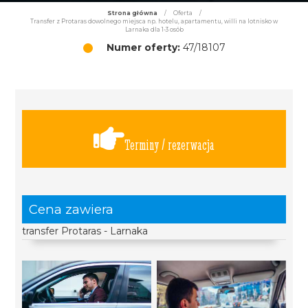
Strona główna
/
Oferta
/
Transfer z Protaras dowolnego miejsca np. hotelu, apartamentu, willi na lotnisko w
Larnaka dla 1-3 osób
Numer oferty:
47/18107
Terminy / rezerwacja
Cena zawiera
transfer Protaras - Larnaka