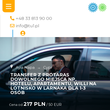
+48 33 813 90 00
info@tu1.pl
Ayia Napa
→
Cypr
TRANSFER Z PROTARAS
DOWOLNEGO MIEJSCA NP.
HOTELU, APARTAMENTU, WILLI NA
LOTNISKO W LARNAKA DLA 1-3
OSÓB
217 PLN
/ 50 EUR
Cena od