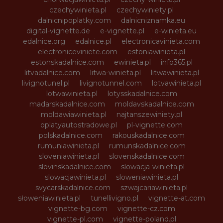
czechywinieta.pl
czechywiniety.pl
dalnicnipoplatky.com
dalnicniznamka.eu
digital-vignette.de
e-vignette.pl
e-winieta.eu
edalnice.org
edalnice.pl
electronicavinieta.com
electroniceviniete.com
estoniawinieta.pl
estonskadalnice.com
ewinieta.pl
info365.pl
litvadalnice.com
litwa-winieta.pl
litwawinieta.pl
livignotunel.pl
livignotunnel.com
lotvawinieta.pl
lotwawinieta.pl
lotysskadalnice.com
madarskadalnice.com
moldavskadalnice.com
moldawiawinieta.pl
najtanszewiniety.pl
oplatyautostradowe.pl
pl-vignette.com
polskadalnice.com
rakouskadalnice.com
rumuniawinieta.pl
rumunskadalnice.com
sloveniawinieta.pl
slovenskadalnice.com
slovinskadalnice.com
slowacja-winieta.pl
slowacjawinieta.pl
sloweniawinieta.pl
svycarskadalnice.com
szwajcariawinieta.pl
słoweniawinieta.pl
tunellivigno.pl
vignette-at.com
vignette-bg.com
vignette-cz.com
vignette-pl.com
vignette-poland.pl