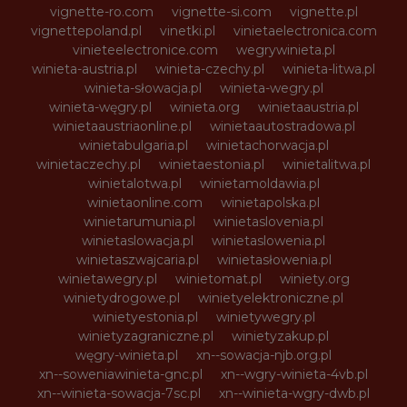
vignette-ro.com
vignette-si.com
vignette.pl
vignettepoland.pl
vinetki.pl
vinietaelectronica.com
vinieteelectronice.com
wegrywinieta.pl
winieta-austria.pl
winieta-czechy.pl
winieta-litwa.pl
winieta-słowacja.pl
winieta-wegry.pl
winieta-węgry.pl
winieta.org
winietaaustria.pl
winietaaustriaonline.pl
winietaautostradowa.pl
winietabulgaria.pl
winietachorwacja.pl
winietaczechy.pl
winietaestonia.pl
winietalitwa.pl
winietalotwa.pl
winietamoldawia.pl
winietaonline.com
winietapolska.pl
winietarumunia.pl
winietaslovenia.pl
winietaslowacja.pl
winietaslowenia.pl
winietaszwajcaria.pl
winietasłowenia.pl
winietawegry.pl
winietomat.pl
winiety.org
winietydrogowe.pl
winietyelektroniczne.pl
winietyestonia.pl
winietywegry.pl
winietyzagraniczne.pl
winietyzakup.pl
węgry-winieta.pl
xn--sowacja-njb.org.pl
xn--soweniawinieta-gnc.pl
xn--wgry-winieta-4vb.pl
xn--winieta-sowacja-7sc.pl
xn--winieta-wgry-dwb.pl