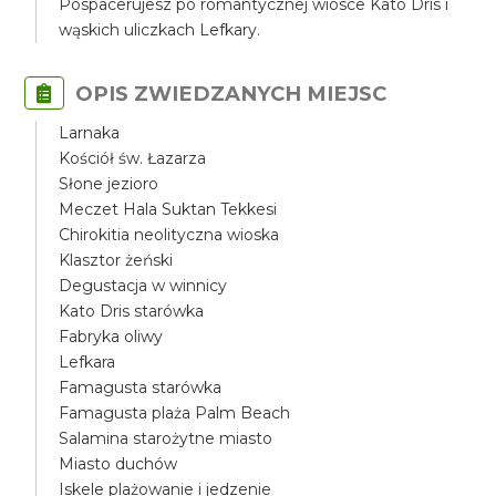
Pospacerujesz po romantycznej wiosce Kato Dris i
wąskich uliczkach Lefkary.
OPIS ZWIEDZANYCH MIEJSC
Larnaka
Kościół św. Łazarza
Słone jezioro
Meczet Hala Suktan Tekkesi
Chirokitia neolityczna wioska
Klasztor żeński
Degustacja w winnicy
Kato Dris starówka
Fabryka oliwy
Lefkara
Famagusta starówka
Famagusta plaża Palm Beach
Salamina starożytne miasto
Miasto duchów
Iskele plażowanie i jedzenie