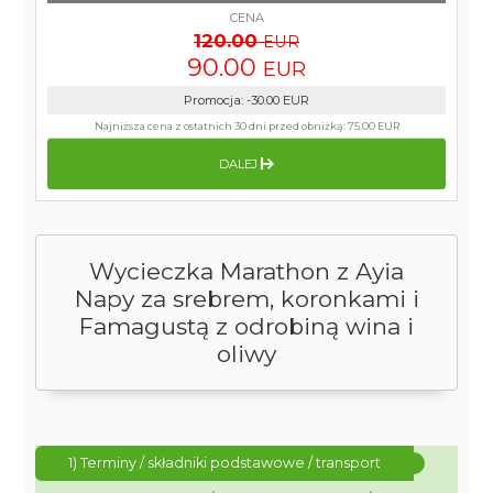
CENA
120.00
EUR
90.00
EUR
Promocja
:
-30.00
EUR
Najniższa cena z ostatnich 30 dni przed obniżką:
75.00 EUR
DALEJ
Wycieczka Marathon z Ayia
Napy za srebrem, koronkami i
Famagustą z odrobiną wina i
oliwy
1) Terminy / składniki podstawowe / transport