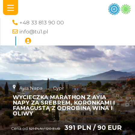
+48 33 813 90 00
info@tu1.pl
Ayia Napa
→
Cypr
WYCIECZKA MARATHON Z AYIA
NAPY ZA SREBREM, KORONKAMI I
FAMAGUSTĄ Z ODROBINĄ WINA I
OLIWY
391 PLN / 90 EUR
Cena od
521 PLN / 120 EUR