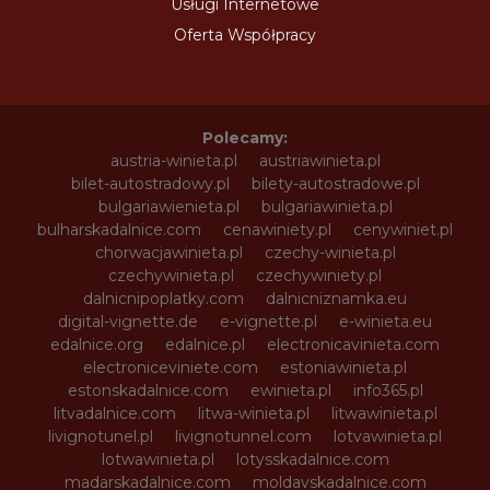
Usługi Internetowe
Oferta Współpracy
Polecamy:
austria-winieta.pl
austriawinieta.pl
bilet-autostradowy.pl
bilety-autostradowe.pl
bulgariawienieta.pl
bulgariawinieta.pl
bulharskadalnice.com
cenawiniety.pl
cenywiniet.pl
chorwacjawinieta.pl
czechy-winieta.pl
czechywinieta.pl
czechywiniety.pl
dalnicnipoplatky.com
dalnicniznamka.eu
digital-vignette.de
e-vignette.pl
e-winieta.eu
edalnice.org
edalnice.pl
electronicavinieta.com
electroniceviniete.com
estoniawinieta.pl
estonskadalnice.com
ewinieta.pl
info365.pl
litvadalnice.com
litwa-winieta.pl
litwawinieta.pl
livignotunel.pl
livignotunnel.com
lotvawinieta.pl
lotwawinieta.pl
lotysskadalnice.com
madarskadalnice.com
moldavskadalnice.com