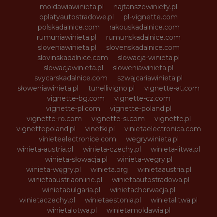
moldawiawinieta.pl
najtanszewiniety.pl
oplatyautostradowe.pl
pl-vignette.com
polskadalnice.com
rakouskadalnice.com
rumuniawinieta.pl
rumunskadalnice.com
sloveniawinieta.pl
slovenskadalnice.com
slovinskadalnice.com
slowacja-winieta.pl
slowacjawinieta.pl
sloweniawinieta.pl
svycarskadalnice.com
szwajcariawinieta.pl
słoweniawinieta.pl
tunellivigno.pl
vignette-at.com
vignette-bg.com
vignette-cz.com
vignette-pl.com
vignette-poland.pl
vignette-ro.com
vignette-si.com
vignette.pl
vignettepoland.pl
vinetki.pl
vinietaelectronica.com
vinieteelectronice.com
wegrywinieta.pl
winieta-austria.pl
winieta-czechy.pl
winieta-litwa.pl
winieta-słowacja.pl
winieta-wegry.pl
winieta-węgry.pl
winieta.org
winietaaustria.pl
winietaaustriaonline.pl
winietaautostradowa.pl
winietabulgaria.pl
winietachorwacja.pl
winietaczechy.pl
winietaestonia.pl
winietalitwa.pl
winietalotwa.pl
winietamoldawia.pl