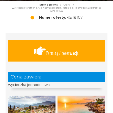
Strona główna
/
Oferta
/
Wycieczka Marathon z Ayia Napy za srebrem, koronkami i Famagustą z odrobiną
wina i oliwy
Numer oferty:
45/18107
Terminy / rezerwacja
Cena zawiera
wycieczka jednodniowa