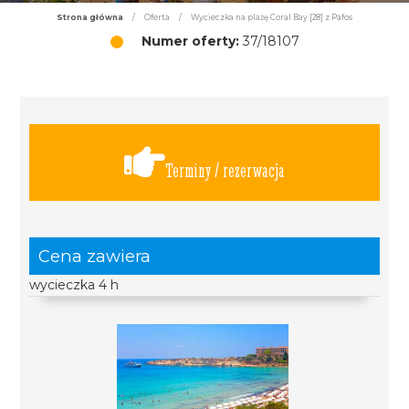
Strona główna
/
Oferta
/
Wycieczka na plażę Coral Bay [28] z Pafos
Numer oferty:
37/18107
Terminy / rezerwacja
Cena zawiera
wycieczka 4 h