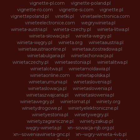
vignette-pl.com
vignette-poland.pl
vignette-ro.com
vignette-si.com
vignette.pl
vignettepoland.pl
vinetki.pl
vinietaelectronica.com
vinieteelectronice.com
wegrywinieta.pl
winieta-austria.pl
winieta-czechy.pl
winieta-litwa.pl
winieta-słowacja.pl
winieta-wegry.pl
winieta-węgry.pl
winieta.org
winietaaustria.pl
winietaaustriaonline.pl
winietaautostradowa.pl
winietabulgaria.pl
winietachorwacja.pl
winietaczechy.pl
winietaestonia.pl
winietalitwa.pl
winietalotwa.pl
winietamoldawia.pl
winietaonline.com
winietapolska.pl
winietarumunia.pl
winietaslovenia.pl
winietaslowacja.pl
winietaslowenia.pl
winietaszwajcaria.pl
winietasłowenia.pl
winietawegry.pl
winietomat.pl
winiety.org
winietydrogowe.pl
winietyelektroniczne.pl
winietyestonia.pl
winietywegry.pl
winietyzagraniczne.pl
winietyzakup.pl
węgry-winieta.pl
xn--sowacja-njb.org.pl
xn--soweniawinieta-gnc.pl
xn--wgry-winieta-4vb.pl