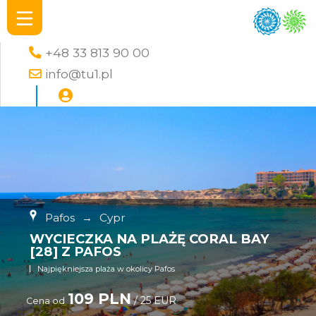
+48 33 813 90 00
info@tu1.pl
Pafos
→
Cypr
WYCIECZKA NA PLAŻĘ CORAL BAY
[28] Z PAFOS
Najpiękniejsza plaża w okolicy Pafos
109 PLN
/ 25 EUR
Cena od