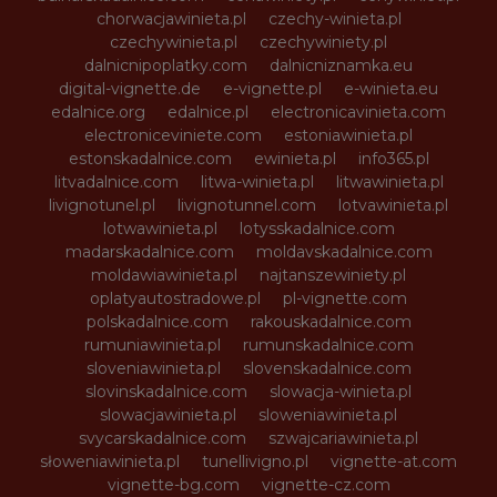
chorwacjawinieta.pl
czechy-winieta.pl
czechywinieta.pl
czechywiniety.pl
dalnicnipoplatky.com
dalnicniznamka.eu
digital-vignette.de
e-vignette.pl
e-winieta.eu
edalnice.org
edalnice.pl
electronicavinieta.com
electroniceviniete.com
estoniawinieta.pl
estonskadalnice.com
ewinieta.pl
info365.pl
litvadalnice.com
litwa-winieta.pl
litwawinieta.pl
livignotunel.pl
livignotunnel.com
lotvawinieta.pl
lotwawinieta.pl
lotysskadalnice.com
madarskadalnice.com
moldavskadalnice.com
moldawiawinieta.pl
najtanszewiniety.pl
oplatyautostradowe.pl
pl-vignette.com
polskadalnice.com
rakouskadalnice.com
rumuniawinieta.pl
rumunskadalnice.com
sloveniawinieta.pl
slovenskadalnice.com
slovinskadalnice.com
slowacja-winieta.pl
slowacjawinieta.pl
sloweniawinieta.pl
svycarskadalnice.com
szwajcariawinieta.pl
słoweniawinieta.pl
tunellivigno.pl
vignette-at.com
vignette-bg.com
vignette-cz.com