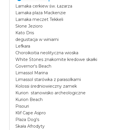
Larnaka cerkiew św. Łazarza
Larnaka plaża Mackenzie
Larnaka meczet Tekkeli
Słone Jezioro
Kato Dris
degustacja w winiarni
Lefkara
Choroikoitia neolityczna wioska
White Stones znakomite kredowe skałki
Governor's Beach
Limassol Marina
Limassol starówka z parasolkami
Kolossi średniowieczny zamek
Kurion stanowisko archeologiczne
Kurion Beach
Pisouri
Klif Cape Aspro
Plaża Dog's
Skała Afrodyty