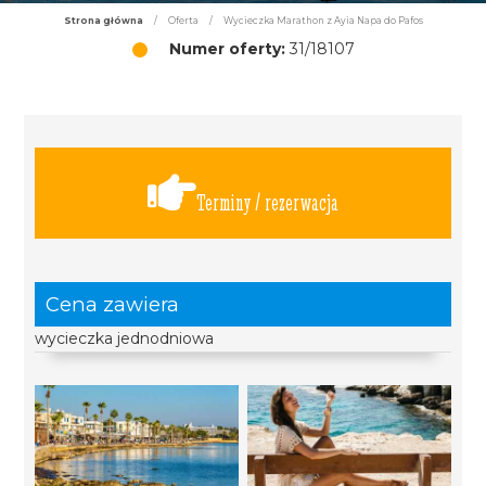
Strona główna
/
Oferta
/
Wycieczka Marathon z Ayia Napa do Pafos
Numer oferty:
31/18107
Terminy / rezerwacja
Cena zawiera
wycieczka jednodniowa