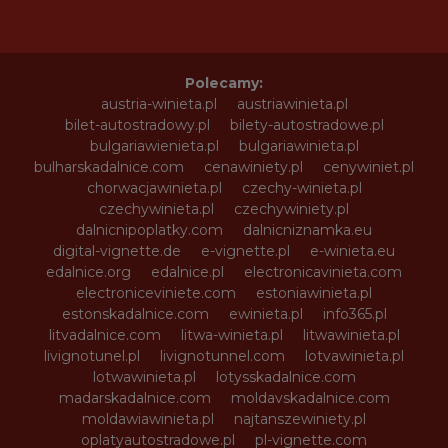
Polecamy:
austria-winieta.pl
austriawinieta.pl
bilet-autostradowy.pl
bilety-autostradowe.pl
bulgariawienieta.pl
bulgariawinieta.pl
bulharskadalnice.com
cenawiniety.pl
cenywiniet.pl
chorwacjawinieta.pl
czechy-winieta.pl
czechywinieta.pl
czechywiniety.pl
dalnicnipoplatky.com
dalnicniznamka.eu
digital-vignette.de
e-vignette.pl
e-winieta.eu
edalnice.org
edalnice.pl
electronicavinieta.com
electroniceviniete.com
estoniawinieta.pl
estonskadalnice.com
ewinieta.pl
info365.pl
litvadalnice.com
litwa-winieta.pl
litwawinieta.pl
livignotunel.pl
livignotunnel.com
lotvawinieta.pl
lotwawinieta.pl
lotysskadalnice.com
madarskadalnice.com
moldavskadalnice.com
moldawiawinieta.pl
najtanszewiniety.pl
oplatyautostradowe.pl
pl-vignette.com