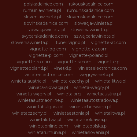
polskadalnice.com
rakouskadalnice.com
rumuniawinieta.pl
rumunskadalnice.com
sloveniawinieta.pl
slovenskadalnice.com
slovinskadalnice.com
slowacja-winieta.pl
slowacjawinieta.pl
sloweniawinieta.pl
svycarskadalnice.com
szwajcariawinieta.pl
słoweniawinieta.pl
tunellivigno.pl
vignette-at.com
vignette-bg.com
vignette-cz.com
vignette-pl.com
vignette-poland.pl
vignette-ro.com
vignette-si.com
vignette.pl
vignettepoland.pl
vinetki.pl
vinietaelectronica.com
vinieteelectronice.com
wegrywinieta.pl
winieta-austria.pl
winieta-czechy.pl
winieta-litwa.pl
winieta-słowacja.pl
winieta-wegry.pl
winieta-węgry.pl
winieta.org
winietaaustria.pl
winietaaustriaonline.pl
winietaautostradowa.pl
winietabulgaria.pl
winietachorwacja.pl
winietaczechy.pl
winietaestonia.pl
winietalitwa.pl
winietalotwa.pl
winietamoldawia.pl
winietaonline.com
winietapolska.pl
winietarumunia.pl
winietaslovenia.pl