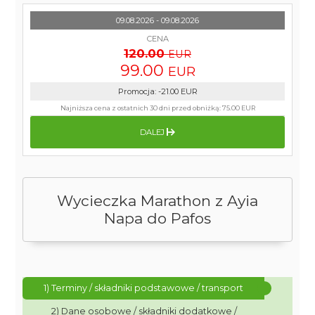
09.08.2026 - 09.08.2026
CENA
120.00
EUR
99.00
EUR
Promocja
:
-21.00
EUR
Najniższa cena z ostatnich 30 dni przed obniżką:
75.00 EUR
DALEJ
Wycieczka Marathon z Ayia
Napa do Pafos
1) Terminy / składniki podstawowe / transport
2) Dane osobowe / składniki dodatkowe /