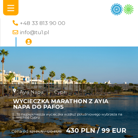
+48 33 813 90 00
info@tu1.pl
Ayia Napa
→
Cypr
WYCIECZKA MARATHON Z AYIA
NAPA DO PAFOS
To najpiękniejsza wycieczka wzdłuż południowego wybrzeża na
wschód Cypru
430 PLN / 99 EUR
Cena od
521 PLN / 120 EUR