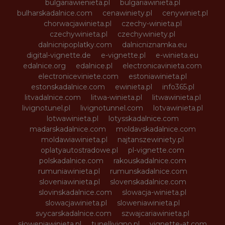
bulgariawienieta.pl
bulgariawinieta.pl
bulharskadalnice.com
cenawiniety.pl
cenywiniet.pl
chorwacjawinieta.pl
czechy-winieta.pl
czechywinieta.pl
czechywiniety.pl
dalnicnipoplatky.com
dalnicniznamka.eu
digital-vignette.de
e-vignette.pl
e-winieta.eu
edalnice.org
edalnice.pl
electronicavinieta.com
electroniceviniete.com
estoniawinieta.pl
estonskadalnice.com
ewinieta.pl
info365.pl
litvadalnice.com
litwa-winieta.pl
litwawinieta.pl
livignotunel.pl
livignotunnel.com
lotvawinieta.pl
lotwawinieta.pl
lotysskadalnice.com
madarskadalnice.com
moldavskadalnice.com
moldawiawinieta.pl
najtanszewiniety.pl
oplatyautostradowe.pl
pl-vignette.com
polskadalnice.com
rakouskadalnice.com
rumuniawinieta.pl
rumunskadalnice.com
sloveniawinieta.pl
slovenskadalnice.com
slovinskadalnice.com
slowacja-winieta.pl
slowacjawinieta.pl
sloweniawinieta.pl
svycarskadalnice.com
szwajcariawinieta.pl
słoweniawinieta.pl
tunellivigno.pl
vignette-at.com