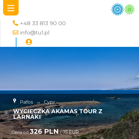
+48 33 813 90 00
info@tu1.pl
Pafos
→
Cypr
WYCIECZKA AKAMAS TOUR Z
LARNAKI
326 PLN
/ 75 EUR
Cena od