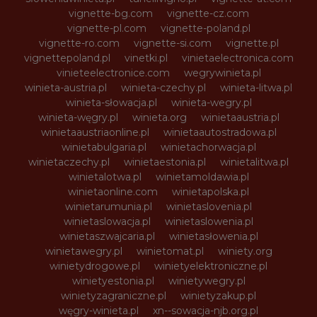
vignette-bg.com
vignette-cz.com
vignette-pl.com
vignette-poland.pl
vignette-ro.com
vignette-si.com
vignette.pl
vignettepoland.pl
vinetki.pl
vinietaelectronica.com
vinieteelectronice.com
wegrywinieta.pl
winieta-austria.pl
winieta-czechy.pl
winieta-litwa.pl
winieta-słowacja.pl
winieta-wegry.pl
winieta-węgry.pl
winieta.org
winietaaustria.pl
winietaaustriaonline.pl
winietaautostradowa.pl
winietabulgaria.pl
winietachorwacja.pl
winietaczechy.pl
winietaestonia.pl
winietalitwa.pl
winietalotwa.pl
winietamoldawia.pl
winietaonline.com
winietapolska.pl
winietarumunia.pl
winietaslovenia.pl
winietaslowacja.pl
winietaslowenia.pl
winietaszwajcaria.pl
winietasłowenia.pl
winietawegry.pl
winietomat.pl
winiety.org
winietydrogowe.pl
winietyelektroniczne.pl
winietyestonia.pl
winietywegry.pl
winietyzagraniczne.pl
winietyzakup.pl
węgry-winieta.pl
xn--sowacja-njb.org.pl