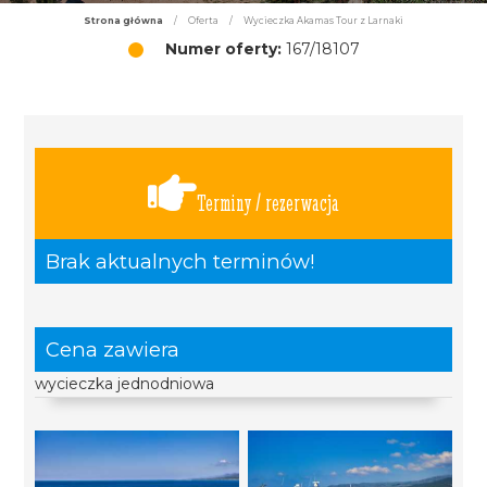
Strona główna
/
Oferta
/
Wycieczka Akamas Tour z Larnaki
Numer oferty:
167/18107
Terminy / rezerwacja
Brak aktualnych terminów!
Cena zawiera
wycieczka jednodniowa