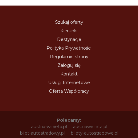
Szukaj oferty
Kierunki
Destynacje
Polityka Prywatności
Regulamin strony
Zaloguj się
Kontakt
Usługi Internetowe
Oferta Współpracy
Polecamy:
austria-winieta.pl
austriawinieta.pl
bilet-autostradowy.pl
bilety-autostradowe.pl