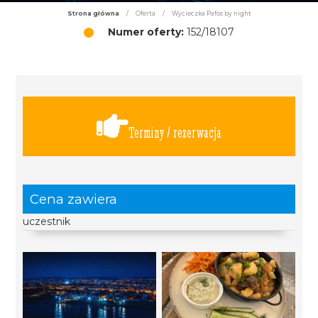
Strona główna
/
Oferta
/
Wycieczka Pafos by night
Numer oferty:
152/18107
Terminy / rezerwacja
Cena zawiera
uczestnik