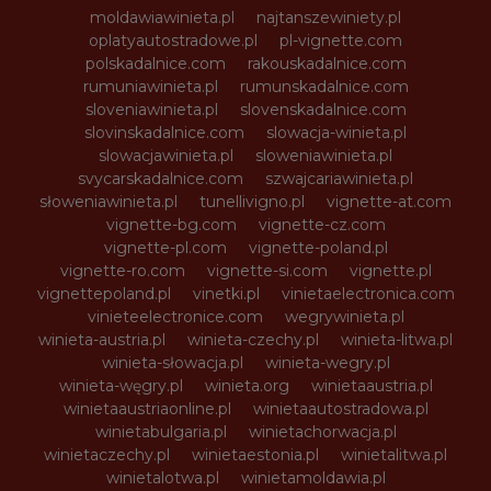
moldawiawinieta.pl
najtanszewiniety.pl
oplatyautostradowe.pl
pl-vignette.com
polskadalnice.com
rakouskadalnice.com
rumuniawinieta.pl
rumunskadalnice.com
sloveniawinieta.pl
slovenskadalnice.com
slovinskadalnice.com
slowacja-winieta.pl
slowacjawinieta.pl
sloweniawinieta.pl
svycarskadalnice.com
szwajcariawinieta.pl
słoweniawinieta.pl
tunellivigno.pl
vignette-at.com
vignette-bg.com
vignette-cz.com
vignette-pl.com
vignette-poland.pl
vignette-ro.com
vignette-si.com
vignette.pl
vignettepoland.pl
vinetki.pl
vinietaelectronica.com
vinieteelectronice.com
wegrywinieta.pl
winieta-austria.pl
winieta-czechy.pl
winieta-litwa.pl
winieta-słowacja.pl
winieta-wegry.pl
winieta-węgry.pl
winieta.org
winietaaustria.pl
winietaaustriaonline.pl
winietaautostradowa.pl
winietabulgaria.pl
winietachorwacja.pl
winietaczechy.pl
winietaestonia.pl
winietalitwa.pl
winietalotwa.pl
winietamoldawia.pl