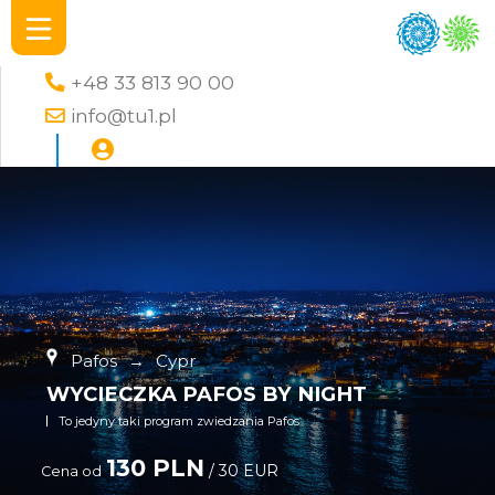
+48 33 813 90 00
info@tu1.pl
Pafos
→
Cypr
WYCIECZKA PAFOS BY NIGHT
To jedyny taki program zwiedzania Pafos
130 PLN
/ 30 EUR
Cena od