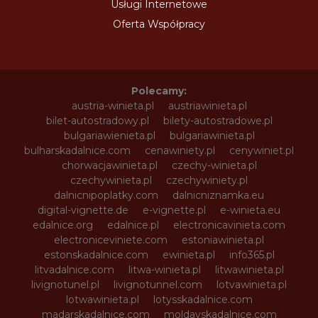
Usługi Internetowe
Oferta Współpracy
Polecamy:
austria-winieta.pl
austriawinieta.pl
bilet-autostradowy.pl
bilety-autostradowe.pl
bulgariawienieta.pl
bulgariawinieta.pl
bulharskadalnice.com
cenawiniety.pl
cenywiniet.pl
chorwacjawinieta.pl
czechy-winieta.pl
czechywinieta.pl
czechywiniety.pl
dalnicnipoplatky.com
dalnicniznamka.eu
digital-vignette.de
e-vignette.pl
e-winieta.eu
edalnice.org
edalnice.pl
electronicavinieta.com
electroniceviniete.com
estoniawinieta.pl
estonskadalnice.com
ewinieta.pl
info365.pl
litvadalnice.com
litwa-winieta.pl
litwawinieta.pl
livignotunel.pl
livignotunnel.com
lotvawinieta.pl
lotwawinieta.pl
lotysskadalnice.com
madarskadalnice.com
moldavskadalnice.com