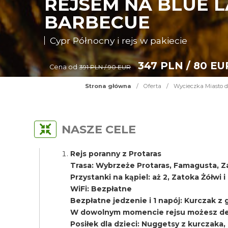
REJSEM NA BLUE L
BARBECUE
Cypr Północny i rejs w pakiecie
347 PLN / 80 EU
Cena od
391 PLN / 90 EUR
Strona główna
/
Oferta
/
Wycieczka Miasto d
NASZE CELE
Rejs poranny z Protaras
Trasa: Wybrzeże Protaras, Famagusta, Z
Przystanki na kąpiel: aż 2, Zatoka Żółwi 
WiFi: Bezpłatne
Bezpłatne jedzenie i 1 napój: Kurczak z gri
W dowolnym momencie rejsu możesz del
Posiłek dla dzieci: Nuggetsy z kurczaka