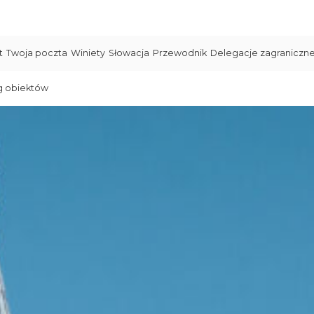
t
Twoja poczta
Winiety
Słowacja
Przewodnik
Delegacje zagraniczn
g obiektów