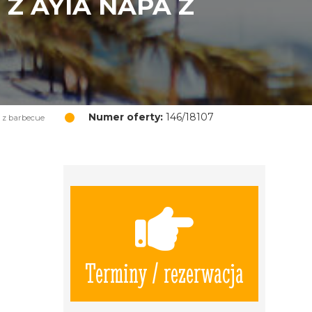
Z AYIA NAPA Z
Numer oferty:
146/18107
 z barbecue
Terminy / rezerwacja