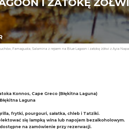
AGOON I ZATOKĘ ŻÓŁWI 
R
uchów, Famagusta, Salamina z rejsem na Blue Lagoon i zatokę żółwi z Ayia Napa
atoka Konnos, Cape Greco (Błękitna Laguna)
i Błękitna Laguna
lla, frytki, pourgouri, sałatka, chleb i Tatziki.
ektować się lampką wina lub napojem bezalkoholowym.
, dostępne na zamówienie przy rezerwacji.