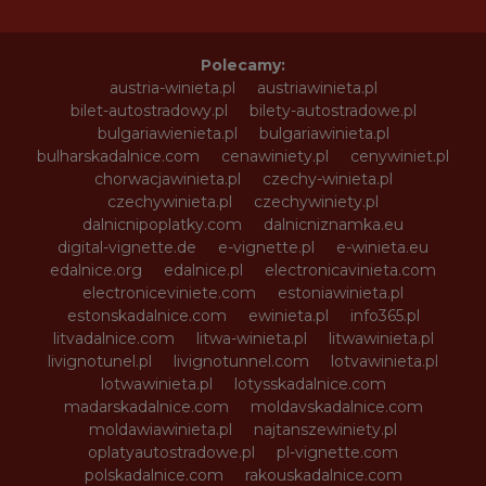
Polecamy:
austria-winieta.pl
austriawinieta.pl
bilet-autostradowy.pl
bilety-autostradowe.pl
bulgariawienieta.pl
bulgariawinieta.pl
bulharskadalnice.com
cenawiniety.pl
cenywiniet.pl
chorwacjawinieta.pl
czechy-winieta.pl
czechywinieta.pl
czechywiniety.pl
dalnicnipoplatky.com
dalnicniznamka.eu
digital-vignette.de
e-vignette.pl
e-winieta.eu
edalnice.org
edalnice.pl
electronicavinieta.com
electroniceviniete.com
estoniawinieta.pl
estonskadalnice.com
ewinieta.pl
info365.pl
litvadalnice.com
litwa-winieta.pl
litwawinieta.pl
livignotunel.pl
livignotunnel.com
lotvawinieta.pl
lotwawinieta.pl
lotysskadalnice.com
madarskadalnice.com
moldavskadalnice.com
moldawiawinieta.pl
najtanszewiniety.pl
oplatyautostradowe.pl
pl-vignette.com
polskadalnice.com
rakouskadalnice.com