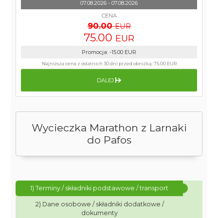
07.08.2026 - 07.08.2026
CENA
90.00
EUR
75.00
EUR
Promocja
:
-15.00
EUR
Najniższa cena z ostatnich 30 dni przed obniżką:
75.00 EUR
DALEJ
Wycieczka Marathon z Larnaki
do Pafos
1) Terminy / składniki podstawowe / transport
2) Dane osobowe / składniki dodatkowe /
dokumenty