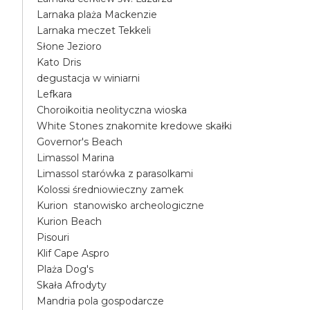
Larnaka plaża Mackenzie
Larnaka meczet Tekkeli
Słone Jezioro
Kato Dris
degustacja w winiarni
Lefkara
Choroikoitia neolityczna wioska
White Stones znakomite kredowe skałki
Governor's Beach
Limassol Marina
Limassol starówka z parasolkami
Kolossi średniowieczny zamek
Kurion stanowisko archeologiczne
Kurion Beach
Pisouri
Klif Cape Aspro
Plaża Dog's
Skała Afrodyty
Mandria pola gospodarcze