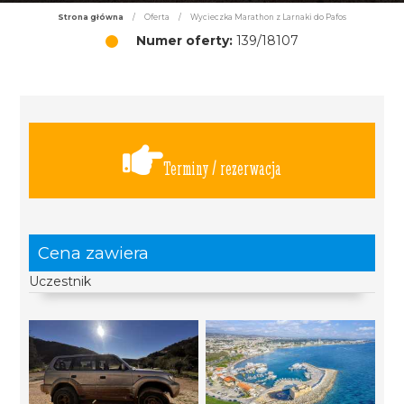
Strona główna
/
Oferta
/
Wycieczka Marathon z Larnaki do Pafos
Numer oferty:
139/18107
Terminy / rezerwacja
Cena zawiera
Uczestnik