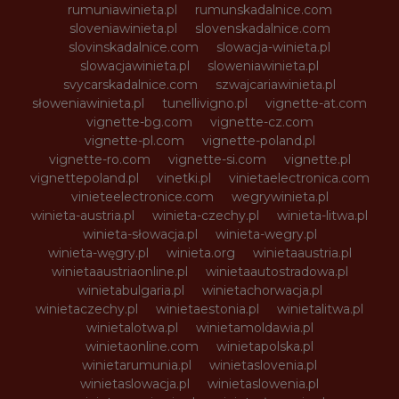
rumuniawinieta.pl
rumunskadalnice.com
sloveniawinieta.pl
slovenskadalnice.com
slovinskadalnice.com
slowacja-winieta.pl
slowacjawinieta.pl
sloweniawinieta.pl
svycarskadalnice.com
szwajcariawinieta.pl
słoweniawinieta.pl
tunellivigno.pl
vignette-at.com
vignette-bg.com
vignette-cz.com
vignette-pl.com
vignette-poland.pl
vignette-ro.com
vignette-si.com
vignette.pl
vignettepoland.pl
vinetki.pl
vinietaelectronica.com
vinieteelectronice.com
wegrywinieta.pl
winieta-austria.pl
winieta-czechy.pl
winieta-litwa.pl
winieta-słowacja.pl
winieta-wegry.pl
winieta-węgry.pl
winieta.org
winietaaustria.pl
winietaaustriaonline.pl
winietaautostradowa.pl
winietabulgaria.pl
winietachorwacja.pl
winietaczechy.pl
winietaestonia.pl
winietalitwa.pl
winietalotwa.pl
winietamoldawia.pl
winietaonline.com
winietapolska.pl
winietarumunia.pl
winietaslovenia.pl
winietaslowacja.pl
winietaslowenia.pl