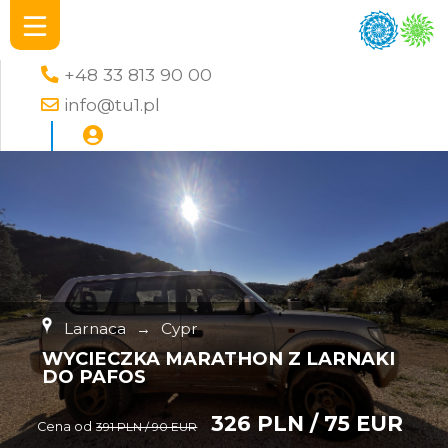
+48 33 813 90 00
info@tu1.pl
Larnaca
→
Cypr
WYCIECZKA MARATHON Z LARNAKI
DO PAFOS
326 PLN / 75 EUR
Cena od
391 PLN / 90 EUR