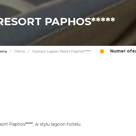
ESORT PAPHOS*****
Numer ofer
ówna
/
Oferta
/
Olympic Lagoon Resort Paphos*****
ort Paphos*****, w stylu lagoon hotelu.