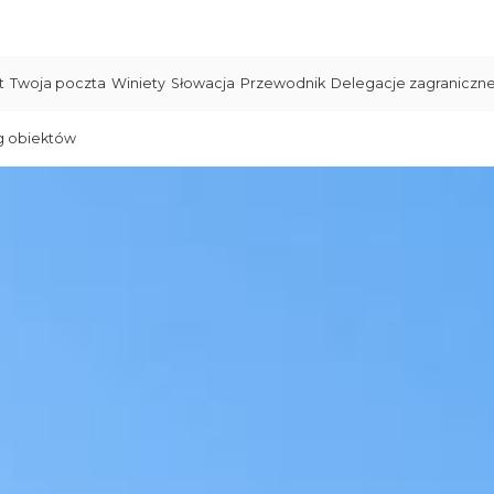
t
Twoja poczta
Winiety
Słowacja
Przewodnik
Delegacje zagraniczn
g obiektów