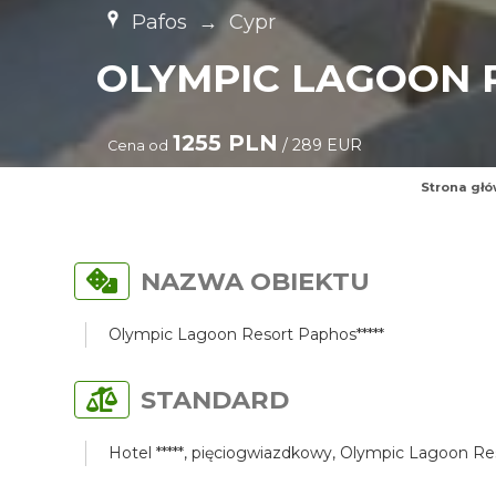
Pafos
→
Cypr
OLYMPIC LAGOON R
1255 PLN
/ 289 EUR
Cena od
Strona gł
NAZWA OBIEKTU
Olympic Lagoon Resort Paphos*****
STANDARD
Hotel *****, pięciogwiazdkowy, Olympic Lagoon Res