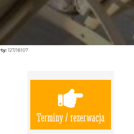
ty:
127/18107
Terminy / rezerwacja