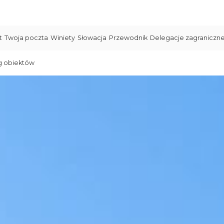
t
Twoja poczta
Winiety
Słowacja
Przewodnik
Delegacje zagraniczn
g obiektów