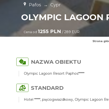
Pafos
→
Cypr
OLYMPIC LAGOON R
1255 PLN
/ 289 EUR
Cena od
Strona gł
NAZWA OBIEKTU
Olympic Lagoon Resort Paphos*****
STANDARD
Hotel *****, pięciogwiazdkowy, Olympic Lagoon Res