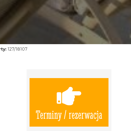
ty:
127/18107
Terminy / rezerwacja