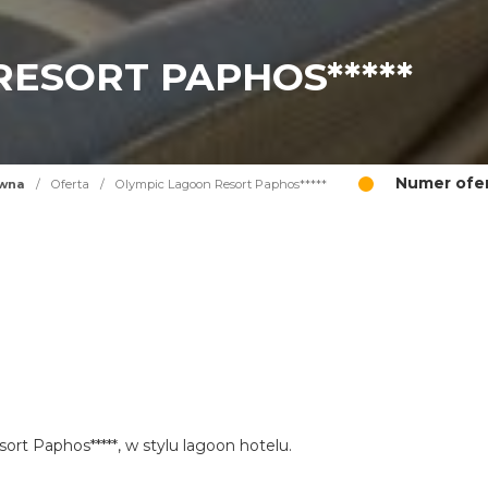
ESORT PAPHOS*****
Numer ofer
ówna
/
Oferta
/
Olympic Lagoon Resort Paphos*****
ort Paphos*****, w stylu lagoon hotelu.