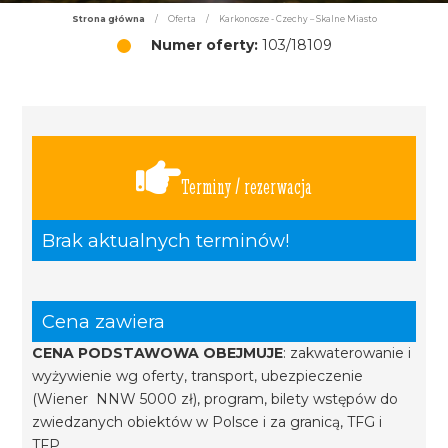
Strona główna
/
Oferta
/
Karkonosze - Czechy – Skalne Miasto
Numer oferty:
103/18109
Terminy / rezerwacja
Brak aktualnych terminów!
Cena zawiera
CENA PODSTAWOWA OBEJMUJE
: zakwaterowanie i
wyżywienie wg oferty, transport, ubezpieczenie
(Wiener NNW 5000 zł), program, bilety wstępów do
zwiedzanych obiektów w Polsce i za granicą, TFG i
TFP.