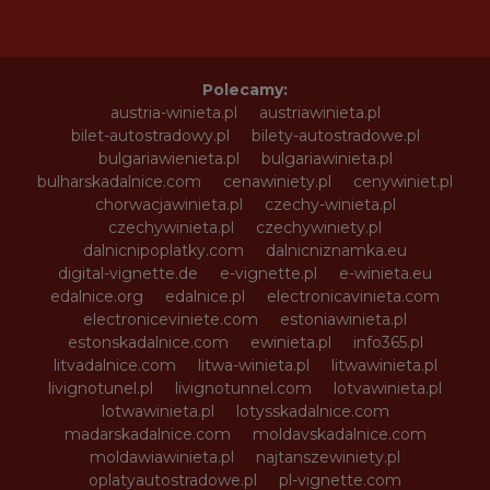
Polecamy:
austria-winieta.pl
austriawinieta.pl
bilet-autostradowy.pl
bilety-autostradowe.pl
bulgariawienieta.pl
bulgariawinieta.pl
bulharskadalnice.com
cenawiniety.pl
cenywiniet.pl
chorwacjawinieta.pl
czechy-winieta.pl
czechywinieta.pl
czechywiniety.pl
dalnicnipoplatky.com
dalnicniznamka.eu
digital-vignette.de
e-vignette.pl
e-winieta.eu
edalnice.org
edalnice.pl
electronicavinieta.com
electroniceviniete.com
estoniawinieta.pl
estonskadalnice.com
ewinieta.pl
info365.pl
litvadalnice.com
litwa-winieta.pl
litwawinieta.pl
livignotunel.pl
livignotunnel.com
lotvawinieta.pl
lotwawinieta.pl
lotysskadalnice.com
madarskadalnice.com
moldavskadalnice.com
moldawiawinieta.pl
najtanszewiniety.pl
oplatyautostradowe.pl
pl-vignette.com