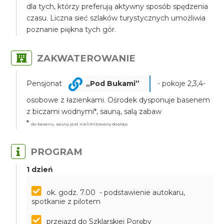
dla tych, którzy preferują aktywny sposób spędzenia
czasu. Liczna sieć szlaków turystycznych umożliwia
poznanie piękna tych gór.
ZAKWATEROWANIE
Pensjonat
„Pod Bukami”
- pokoje 2,3,4-
osobowe z łazienkami. Ośrodek dysponuje basenem
z biczami wodnymi*, sauną, salą zabaw
*
do basenu, sauny jest nielimitowany dostęp
PROGRAM
1 dzień
ok. godz. 7.00 - podstawienie autokaru,
spotkanie z pilotem
przejazd do Szklarskiej Poręby