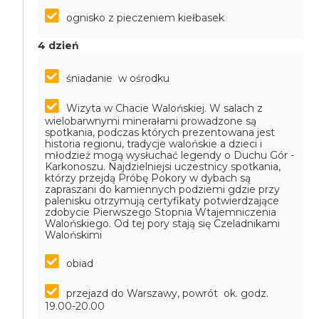
ognisko z pieczeniem kiełbasek
4 dzień
śniadanie w ośrodku
Wizyta w Chacie Walońskiej. W salach z
wielobarwnymi minerałami prowadzone są
spotkania, podczas których prezentowana jest
historia regionu, tradycje walońskie a dzieci i
młodzież mogą wysłuchać legendy o Duchu Gór -
Karkonoszu. Najdzielniejsi uczestnicy spotkania,
którzy przejdą Próbę Pokory w dybach są
zapraszani do kamiennych podziemi gdzie przy
palenisku otrzymują certyfikaty potwierdzające
zdobycie Pierwszego Stopnia Wtajemniczenia
Walońskiego. Od tej pory stają się Czeladnikami
Walońskimi
obiad
przejazd do Warszawy, powrót ok. godz.
19.00-20.00