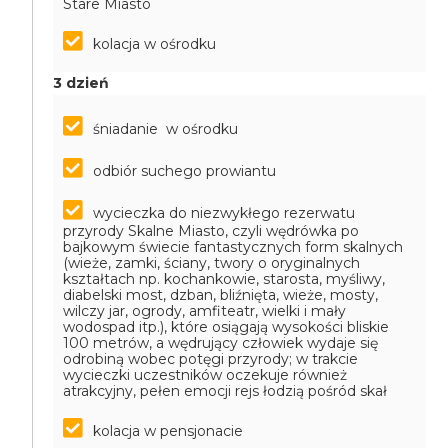
Stare Miasto
kolacja w ośrodku
3 dzień
śniadanie w ośrodku
odbiór suchego prowiantu
wycieczka do niezwykłego rezerwatu
przyrody Skalne Miasto, czyli wędrówka po
bajkowym świecie fantastycznych form skalnych
(wieże, zamki, ściany, twory o oryginalnych
kształtach np. kochankowie, starosta, myśliwy,
diabelski most, dzban, bliźnięta, wieże, mosty,
wilczy jar, ogrody, amfiteatr, wielki i mały
wodospad itp.), które osiągają wysokości bliskie
100 metrów, a wędrujący człowiek wydaje się
odrobiną wobec potęgi przyrody; w trakcie
wycieczki uczestników oczekuje również
atrakcyjny, pełen emocji rejs łodzią pośród skał
kolacja w pensjonacie