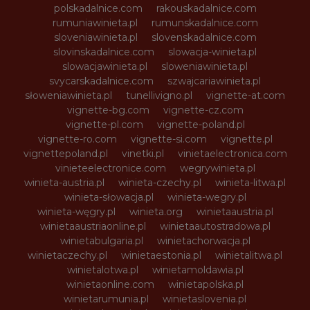
polskadalnice.com
rakouskadalnice.com
rumuniawinieta.pl
rumunskadalnice.com
sloveniawinieta.pl
slovenskadalnice.com
slovinskadalnice.com
slowacja-winieta.pl
slowacjawinieta.pl
sloweniawinieta.pl
svycarskadalnice.com
szwajcariawinieta.pl
słoweniawinieta.pl
tunellivigno.pl
vignette-at.com
vignette-bg.com
vignette-cz.com
vignette-pl.com
vignette-poland.pl
vignette-ro.com
vignette-si.com
vignette.pl
vignettepoland.pl
vinetki.pl
vinietaelectronica.com
vinieteelectronice.com
wegrywinieta.pl
winieta-austria.pl
winieta-czechy.pl
winieta-litwa.pl
winieta-słowacja.pl
winieta-wegry.pl
winieta-węgry.pl
winieta.org
winietaaustria.pl
winietaaustriaonline.pl
winietaautostradowa.pl
winietabulgaria.pl
winietachorwacja.pl
winietaczechy.pl
winietaestonia.pl
winietalitwa.pl
winietalotwa.pl
winietamoldawia.pl
winietaonline.com
winietapolska.pl
winietarumunia.pl
winietaslovenia.pl