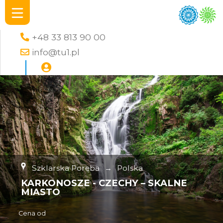
+48 33 813 90 00
info@tu1.pl
Szklarska Poręba
→
Polska
KARKONOSZE - CZECHY – SKALNE
MIASTO
Cena od