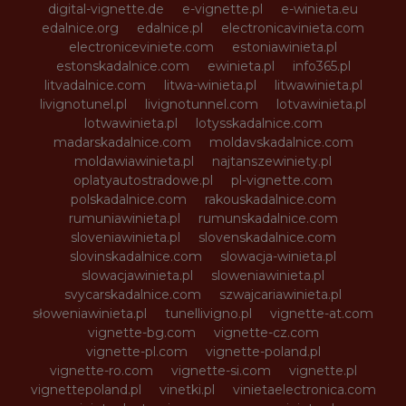
digital-vignette.de
e-vignette.pl
e-winieta.eu
edalnice.org
edalnice.pl
electronicavinieta.com
electroniceviniete.com
estoniawinieta.pl
estonskadalnice.com
ewinieta.pl
info365.pl
litvadalnice.com
litwa-winieta.pl
litwawinieta.pl
livignotunel.pl
livignotunnel.com
lotvawinieta.pl
lotwawinieta.pl
lotysskadalnice.com
madarskadalnice.com
moldavskadalnice.com
moldawiawinieta.pl
najtanszewiniety.pl
oplatyautostradowe.pl
pl-vignette.com
polskadalnice.com
rakouskadalnice.com
rumuniawinieta.pl
rumunskadalnice.com
sloveniawinieta.pl
slovenskadalnice.com
slovinskadalnice.com
slowacja-winieta.pl
slowacjawinieta.pl
sloweniawinieta.pl
svycarskadalnice.com
szwajcariawinieta.pl
słoweniawinieta.pl
tunellivigno.pl
vignette-at.com
vignette-bg.com
vignette-cz.com
vignette-pl.com
vignette-poland.pl
vignette-ro.com
vignette-si.com
vignette.pl
vignettepoland.pl
vinetki.pl
vinietaelectronica.com