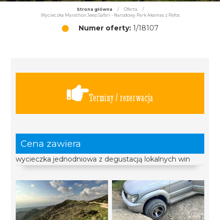
Strona główna
/
Oferta
/
Wycieczka Marathon Jeep Safari - Narodowy Park Akamas z Pafos
Numer oferty:
1/18107
Terminy / rezerwacja
Cena zawiera
wycieczka jednodniowa z degustacją lokalnych win