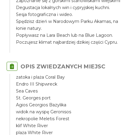
Zapoznanie się z górskimi stanowiskami wiejskimi
Degustacja lokalnych win i cypryjskiej kuchni.
Sesja fotograficzna i wideo.
Spędzisz dzień w Narodowym Parku Akamas, na
łonie natury.
Popływasz na Lara Beach lub na Blue Lagoon.
Poczujesz klimat najbardziej dzikiej części Cypru.
OPIS ZWIEDZANYCH MIEJSC
zatoka i plaża Coral Bay
Endro III Shipwreck
Sea Caves
St. Georges port
Agios Georgios Bazylika
widok na wyspę Geronisos
nekropolie Meletis Forest
klif White River
plaża White River