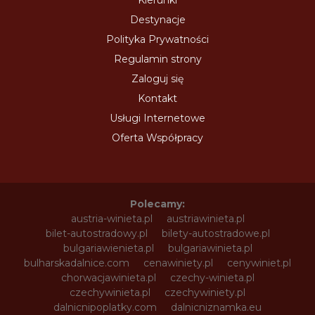
Destynacje
Polityka Prywatności
Regulamin strony
Zaloguj się
Kontakt
Usługi Internetowe
Oferta Współpracy
Polecamy:
austria-winieta.pl
austriawinieta.pl
bilet-autostradowy.pl
bilety-autostradowe.pl
bulgariawienieta.pl
bulgariawinieta.pl
bulharskadalnice.com
cenawiniety.pl
cenywiniet.pl
chorwacjawinieta.pl
czechy-winieta.pl
czechywinieta.pl
czechywiniety.pl
dalnicnipoplatky.com
dalnicniznamka.eu