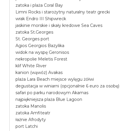
zatoka i plaża Coral Bay
Limni Rocks i starożytny naturalny teatr grecki
wrak Endro III Shipwreck
jaskinie morskie i skały kredowe Sea Caves
zatoka St.Georges
St. Georges port
Agios Georgios Bazylika
widok na wyspę Geronisos
nekropolie Meletis Forest
klif White River
kanion (wąwóz) Avakas
plaża Lara Beach miejsce wylęgu żółwi
degustacja w winiarni (opcjonalnie 6 euro za osobę)
safari po parku narodowym Akamas
najpiękniejsza plaża Blue Lagoon
zatoka Manolis
zatoka Amfiteatr
łaźnie Afrodyty
port Latchi