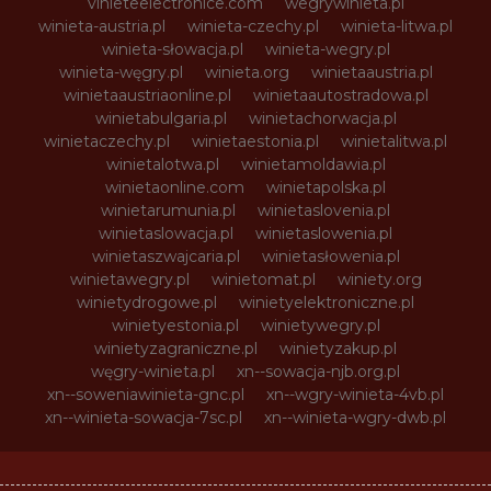
vinieteelectronice.com
wegrywinieta.pl
winieta-austria.pl
winieta-czechy.pl
winieta-litwa.pl
winieta-słowacja.pl
winieta-wegry.pl
winieta-węgry.pl
winieta.org
winietaaustria.pl
winietaaustriaonline.pl
winietaautostradowa.pl
winietabulgaria.pl
winietachorwacja.pl
winietaczechy.pl
winietaestonia.pl
winietalitwa.pl
winietalotwa.pl
winietamoldawia.pl
winietaonline.com
winietapolska.pl
winietarumunia.pl
winietaslovenia.pl
winietaslowacja.pl
winietaslowenia.pl
winietaszwajcaria.pl
winietasłowenia.pl
winietawegry.pl
winietomat.pl
winiety.org
winietydrogowe.pl
winietyelektroniczne.pl
winietyestonia.pl
winietywegry.pl
winietyzagraniczne.pl
winietyzakup.pl
węgry-winieta.pl
xn--sowacja-njb.org.pl
xn--soweniawinieta-gnc.pl
xn--wgry-winieta-4vb.pl
xn--winieta-sowacja-7sc.pl
xn--winieta-wgry-dwb.pl