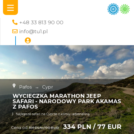
+48 33 813 90 00
info@tu1.pl
Pafos
→
Cypr
WYCIECZKA MARATHON JEEP
SAFARI - NARODOWY PARK AKAMAS
Z PAFOS
Najlepsze safari na Cyprze z klimą i adrenaliną
334 PLN / 77 EUR
Cena od
391 PLN / 90 EUR