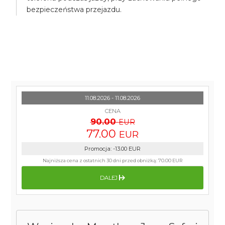
bezpieczeństwa przejazdu.
11.08.2026 - 11.08.2026
CENA
90.00
EUR
77.00
EUR
Promocja
:
-13.00
EUR
Najniższa cena z ostatnich 30 dni przed obniżką:
70.00 EUR
DALEJ